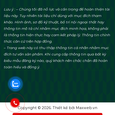
Lưu ý : – Chúng tôi đã nỗ lực và cẩn trọng để hoàn thiện tài
liệu này. Tuy nhiên tài liệu chỉ dùng với mục đích tham
khảo. Hình ảnh, sơ đồ kỹ thuật, bố trí nội ngoại thất hay
thông tin mô tả chỉ nhằm mục đích minh họa, không phải
là thông tin hiện thực hay cam kết pháp lý. Thông tin chính
thức căn cứ trên hợp đồng.
– Trang web này có thu thập thông tin cá nhân nhằm mục
đích tư vấn sản phẩm. Khi cung cấp thông tin qua bất kỳ
biểu mẫu đăng ký nào, quý khách nên chắc chắn đã hoàn
toàn hiểu và đồng ý.
Copyright © 2026. Thiết kế bởi
Maxweb.vn