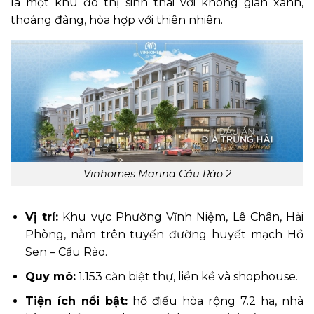
là một khu đô thị sinh thái với không gian xanh,
thoáng đãng, hòa hợp với thiên nhiên.
Vinhomes Marina Cầu Rào 2
Vị trí:
Khu vực Phường Vĩnh Niệm, Lê Chân, Hải
Phòng, nằm trên tuyến đường huyết mạch Hồ
Sen – Cầu Rào.
Quy mô:
1.153 căn biệt thự, liền kề và shophouse.
Tiện ích nổi bật:
hồ điều hòa rộng 7.2 ha, nhà