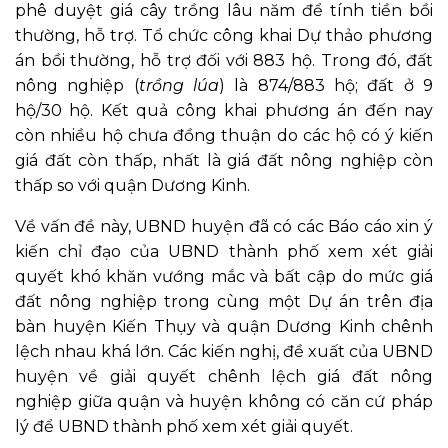
phê duyệt giá cây trồng lâu năm để tính tiền bồi
thường, hỗ trợ. Tổ chức công khai Dự thảo phương
án bồi thường, hỗ trợ đối với 883 hộ. Trong đó, đất
nông nghiệp (
trồng lúa
) là 874/883 hộ; đất ở 9
hộ/30 hộ. Kết quả công khai phương án đến nay
còn nhiều hộ chưa đồng thuận do các hộ có ý kiến
giá đất còn thấp, nhất là giá đất nông nghiệp còn
thấp so với quận Dương Kinh.
Về vấn đề này, UBND huyện đã có các Báo cáo xin ý
kiến chỉ đạo của UBND thành phố xem xét giải
quyết khó khăn vướng mắc và bất cập do mức giá
đất nông nghiệp trong cùng một Dự án trên địa
bàn huyện Kiến Thụy và quận Dương Kinh chênh
lệch nhau khá lớn. Các kiến nghị, đề xuất của UBND
huyện về giải quyết chênh lệch giá đất nông
nghiệp giữa quận và huyện không có căn cứ pháp
lý để UBND thành phố xem xét giải quyết.