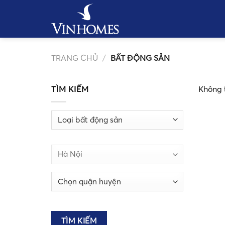
Bỏ
qua
nội
dung
TRANG CHỦ
/
BẤT ĐỘNG SẢN
TÌM KIẾM
Không 
TÌM KIẾM