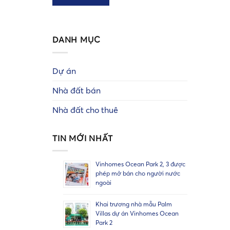
DANH MỤC
Dự án
Nhà đất bán
Nhà đất cho thuê
TIN MỚI NHẤT
Vinhomes Ocean Park 2, 3 được
phép mở bán cho người nước
ngoài
Khai trương nhà mẫu Palm
Villas dự án Vinhomes Ocean
Park 2