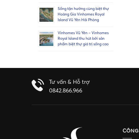
Sống tận hưởng cùng biệt thự
Hoàng Gia Vinhomes Royal
Island Vũ Yên Hải Phòng
Vinhomes Vũ Yên – Vinhomes
Royal Island thu hút bởi sản
phẩm biệt thự giá trị sống cao
Tư vấn & Hỗ trợ
0842.866.966
CÔNG