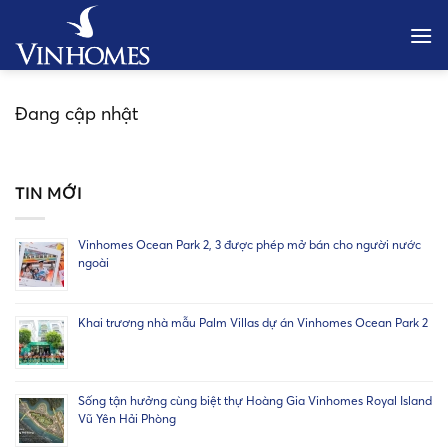
Bỏ
qua
nội
dung
Đang cập nhật
TIN MỚI
Vinhomes Ocean Park 2, 3 được phép mở bán cho người nước
ngoài
Khai trương nhà mẫu Palm Villas dự án Vinhomes Ocean Park 2
Sống tận hưởng cùng biệt thự Hoàng Gia Vinhomes Royal Island
Vũ Yên Hải Phòng