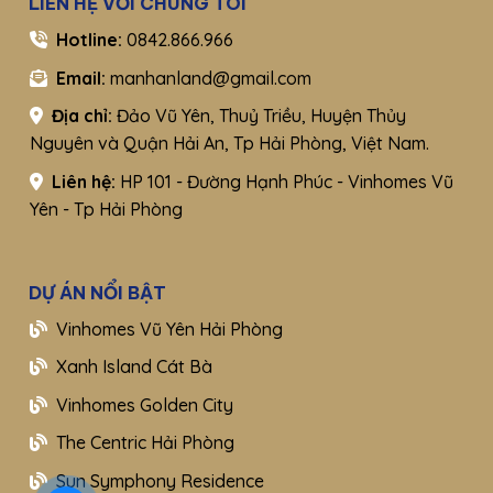
LIÊN HỆ VỚI CHÚNG TÔI
Hotline:
0842.866.966
Email:
manhanland@gmail.com
Địa chỉ:
Đảo Vũ Yên, Thuỷ Triều, Huyện Thủy
Nguyên và Quận Hải An, Tp Hải Phòng, Việt Nam.
Liên hệ:
HP 101 - Đường Hạnh Phúc - Vinhomes Vũ
Yên - Tp Hải Phòng
DỰ ÁN NỔI BẬT
Vinhomes Vũ Yên Hải Phòng
Xanh Island Cát Bà
Vinhomes Golden City
The Centric Hải Phòng
Sun Symphony Residence