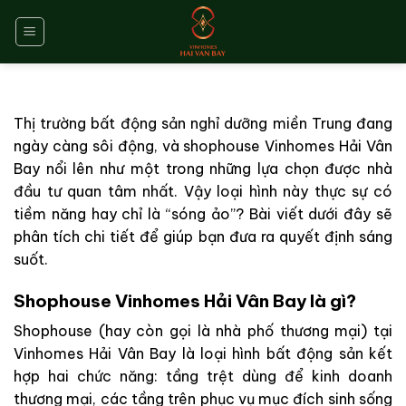
Bỏ
qua
nội
dung
Thị trường bất động sản nghỉ dưỡng miền Trung đang
ngày càng sôi động, và shophouse Vinhomes Hải Vân
Bay nổi lên như một trong những lựa chọn được nhà
đầu tư quan tâm nhất. Vậy loại hình này thực sự có
tiềm năng hay chỉ là “sóng ảo”? Bài viết dưới đây sẽ
phân tích chi tiết để giúp bạn đưa ra quyết định sáng
suốt.
Shophouse Vinhomes Hải Vân Bay là gì?
Shophouse (hay còn gọi là nhà phố thương mại) tại
Vinhomes Hải Vân Bay là loại hình bất động sản kết
hợp hai chức năng: tầng trệt dùng để kinh doanh
thương mại, các tầng trên phục vụ mục đích sinh sống