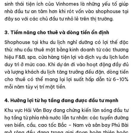
sinh thái tiện ích của Vinhomes là những yếu tố giúp
nhà đầu tư an tâm hơn khi rót vốn vào shophouse tại
đây so với các chủ đầu tư nhỏ lẻ trên thị trường.
3. Tiềm năng cho thuê và dòng tiền ổn định
Shophouse tại khu du lịch nghỉ dưỡng có lợi thế đặc
thù: nhu cầu thuê mặt bằng kinh doanh từ các thương
hiệu F&B, spa, cửa hàng tiện lợi và dịch vụ du lịch luôn
duy trì ở mức cao. Khi dự án đi vào hoạt động đầy đủ
và lượng khách du lịch tăng trưởng đều đặn, dòng tiền
cho thuê có thể mang lại lợi suất hấp dẫn từ 6–10%
mỗi năm tùy vị trí mặt tiền.
4. Hưởng lợi từ hạ tầng đang được đầu tư mạnh
Khu vực Hải Vân Bay đang chứng kiến làn sóng đầu tư
hạ tầng từ phía nhà nước lẫn tư nhân: các tuyến đường
ven biển, cầu, cao tốc Bắc – Nam và sân bay Phú Bài
mở rộng đều đang trong giai đoạn hoàn thiện hoặc