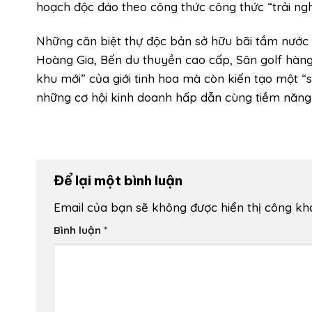
hoạch độc đáo theo công thức công thức “trải ngh
Những căn biệt thự độc bản sở hữu bãi tắm nước b
Hoàng Gia, Bến du thuyền cao cấp, Sân golf hàng
khu mới” của giới tinh hoa mà còn kiến tạo một “
những cơ hội kinh doanh hấp dẫn cùng tiềm năng g
Để lại một bình luận
Email của bạn sẽ không được hiển thị công kha
Bình luận
*