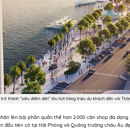
 trở thành “siêu điểm đến” thu hút hàng triệu du khách đến với Th
hân lên bội phần quần thể hơn 2.000 căn shop đa dạng 
 đầu tiên có tại Hải Phòng và Quảng trường châu Âu đẹ