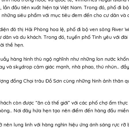
i, lần đầu tiên xuất hiện tại Việt Nam. Trong đó, phố đi 
 những siêu phẩm với mục tiêu đem đến cho cư dân và d
iện đô thị Hải Phòng hoa lệ, phố đi bộ ven sông River
ư dân và du khách. Trong đó, tuyến phố Tình yêu với đài
ời thề hẹn.
uầy hàng hình thù ngộ nghĩnh như những lon nước khổng 
xoay và skydrop cảm giác mạnh, nhà phao, thú nhún… đầ
ượng đồng Chọi trâu Đồ Sơn cùng những hình ảnh thân q
du khách còn được “ăn cả thế giới” với các phố chợ ẩm t
 Phòng… Nơi đây hứa hẹn tạo nên điểm đến hàng đầu miề
ở nên lung linh với hàng nghìn hiệu ứng ánh sáng rực rỡ 