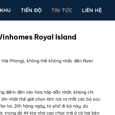
 KHU
TIẾN ĐỘ
TIN TỨC
LIÊN HỆ
Vinhomes Royal Island
 Hải Phòng), không thể không nhắc đến River
ững điểm đến văn hóa hấp dẫn nhất, không chỉ
lớn nhất thế giới chọn làm nơi ra mắt các bộ sưu
Vào lúc 20h hàng ngày, từ phố đi bộ này, du
, trong đó 44 tòa nhà cao chọc trời ở cả hai bên