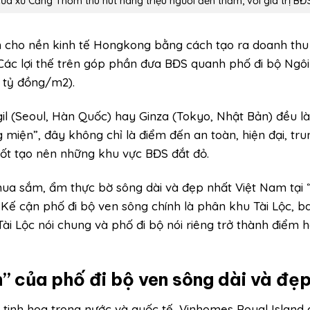
của xứ Cảng Thơm thu hút hàng triệu người đến thăm, với giá trị BĐ
n cho nền kinh tế Hongkong bằng cách tạo ra doanh thu
ác lợi thế trên góp phần đưa BĐS quanh phố đi bộ Ngôi
 tỷ đồng/m2).
-gil (Seoul, Hàn Quốc) hay Ginza (Tokyo, Nhật Bản) đều 
 miện”, đây không chỉ là điểm đến an toàn, hiện đại, tru
hốt tạo nên những khu vực BĐS đắt đỏ.
, mua sắm, ẩm thực bờ sông dài và đẹp nhất Việt Nam tại 
 Kế cận phố đi bộ ven sông chính là phân khu Tài Lộc,
Tài Lộc nói chung và phố đi bộ nói riêng trở thành điểm h
” của phố đi bộ ven sông dài và đẹ
i tinh hoa trong nước và quốc tế, Vinhomes Royal Island 