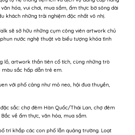
bộ văn hóa, vui chơi, mua sắm, ẩm thực bờ sông dài
u khách những trải nghiệm độc nhất vô nhị.
 Walk sẽ sở hữu những cụm công viên artwork chủ
 phun nước nghệ thuật và biểu tượng khóa tình
lồ, artwork thần tiên cổ tích, cùng những trò
y màu sắc hấp dẫn trẻ em.
uen với phố cảng như mỏ neo, hội đua thuyền,
hực đặc sắc: chợ đêm Hàn Quốc/Thái Lan, chợ đêm
n Bắc về ẩm thực, văn hóa, mua sắm.
bố trí khắp các con phố lẫn quảng trường. Loạt