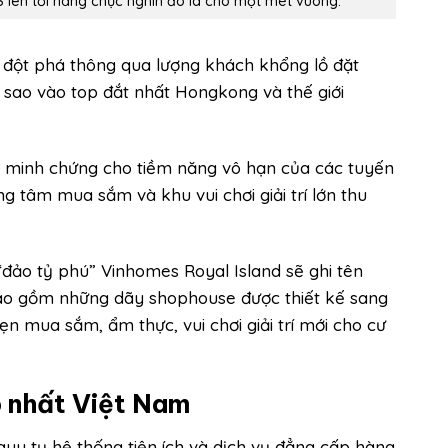
S lên tới hàng chục nghìn đô la cho một mét vuông.
 đột phá thông qua lượng khách khổng lồ đặt
 sao vào top đắt nhất Hongkong và thế giới
là minh chứng cho tiềm năng vô hạn của các tuyến
ng tâm mua sắm và khu vui chơi giải trí lớn thu
“đảo tỷ phú” Vinhomes Royal Island sẽ ghi tên
 bao gồm những dãy shophouse được thiết kế sang
ẹn mua sắm, ẩm thực, vui chơi giải trí mới cho cư
p nhất Việt Nam
quy tụ hệ thống tiện ích và dịch vụ đẳng cấp hàng