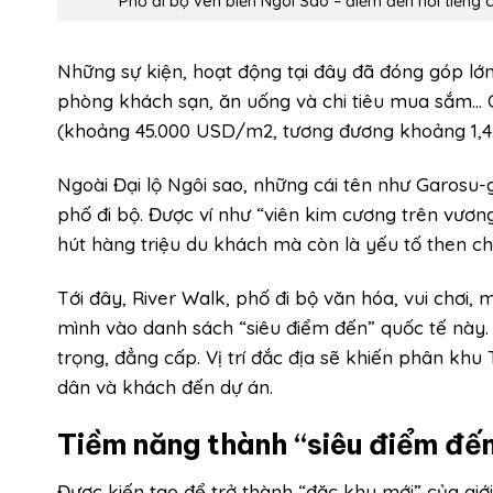
Phố đi bộ ven biển Ngôi Sao – điểm đến nổi tiếng 
Những sự kiện, hoạt động tại đây đã đóng góp lớ
phòng khách sạn, ăn uống và chi tiêu mua sắm… C
(khoảng 45.000 USD/m2, tương đương khoảng 1,4
Ngoài Đại lộ Ngôi sao, những cái tên như Garosu
phố đi bộ. Được ví như “viên kim cương trên vương
hút hàng triệu du khách mà còn là yếu tố then c
Tới đây, River Walk, phố đi bộ văn hóa, vui chơi
mình vào danh sách “siêu điểm đến” quốc tế này.
trọng, đẳng cấp. Vị trí đắc địa sẽ khiến phân khu 
dân và khách đến dự án.
Tiềm năng thành “siêu điểm đến
Được kiến tạo để trở thành “đặc khu mới” của giớ