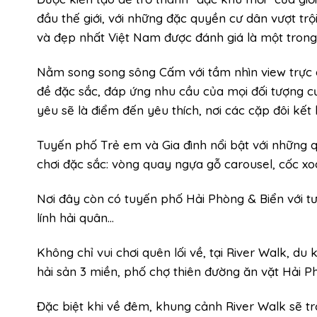
đầu thế giới, với những đặc quyền cư dân vượt trộ
và đẹp nhất Việt Nam được đánh giá là một trong
Nằm song song sông Cấm với tầm nhìn view trực d
đề đặc sắc, đáp ứng nhu cầu của mọi đối tượng c
yêu sẽ là điểm đến yêu thích, nơi các cặp đôi kết l
Tuyến phố Trẻ em và Gia đình nổi bật với những q
chơi đặc sắc: vòng quay ngựa gỗ carousel, cốc 
Nơi đây còn có tuyến phố Hải Phòng & Biển với t
lính hải quân…
Không chỉ vui chơi quên lối về, tại River Walk, 
hải sản 3 miền, phố chợ thiên đường ăn vặt Hải
Đặc biệt khi về đêm, khung cảnh River Walk sẽ tr