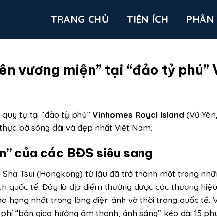
TRANG CHỦ
TIỆN ÍCH
PHÂN
ên vương miện” tại “đảo tỷ phú” 
 quy tụ tại “đảo tỷ phú”
Vinhomes Royal Island
(Vũ Yên,
 thực bờ sông dài và đẹp nhất Việt Nam.
n” của các BĐS siêu sang
m Sha Tsui (Hongkong) từ lâu đã trở thành một trong nh
 quốc tế. Đây là địa điểm thường được các thương hiệu 
o hạng nhất trong làng điện ảnh và thời trang quốc tế. 
hí “bản giao hưởng âm thanh, ánh sáng” kéo dài 15 phút