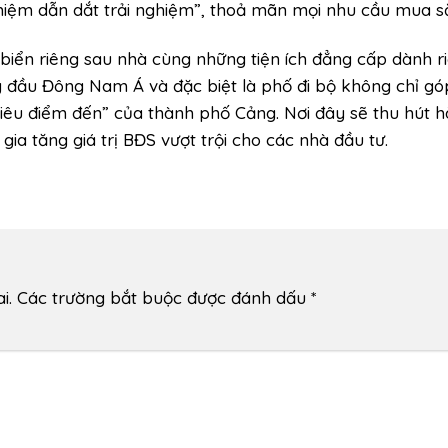
iệm dẫn dắt trải nghiệm”, thoả mãn mọi nhu cầu mua sắm,
iển riêng sau nhà cùng những tiện ích đẳng cấp dành ri
 đầu Đông Nam Á và đặc biệt là phố đi bộ không chỉ gó
siêu điểm đến” của thành phố Cảng. Nơi đây sẽ thu hút h
ia tăng giá trị BĐS vượt trội cho các nhà đầu tư.
i.
Các trường bắt buộc được đánh dấu
*