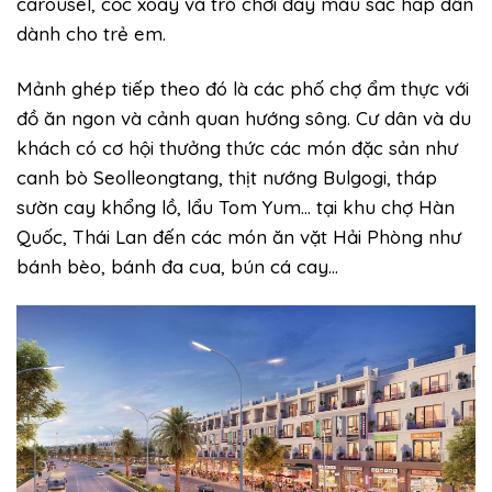
carousel, cốc xoay và trò chơi đầy màu sắc hấp dẫn
dành cho trẻ em.
Mảnh ghép tiếp theo đó là các phố chợ ẩm thực với
đồ ăn ngon và cảnh quan hướng sông. Cư dân và du
khách có cơ hội thưởng thức các món đặc sản như
canh bò Seolleongtang, thịt nướng Bulgogi, tháp
sườn cay khổng lồ, lẩu Tom Yum… tại khu chợ Hàn
Quốc, Thái Lan đến các món ăn vặt Hải Phòng như
bánh bèo, bánh đa cua, bún cá cay…