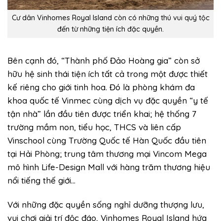
Cư dân Vinhomes Royal Island còn có những thú vui quý tộc
đến từ những tiện ích đặc quyền.
Bên cạnh đó, “Thành phố Đảo Hoàng gia” còn sở
hữu hệ sinh thái tiện ích tất cả trong một được thiết
kế riêng cho giới tinh hoa. Đó là phòng khám đa
khoa quốc tế Vinmec cùng dịch vụ đặc quyền “y tế
tận nhà” lần đầu tiên được triển khai; hệ thống 7
trường mầm non, tiểu học, THCS và liên cấp
Vinschool cùng Trường Quốc tế Hàn Quốc đầu tiên
tại Hải Phòng; trung tâm thương mại Vincom Mega
mô hình Life-Design Mall với hàng trăm thương hiệu
nổi tiếng thế giới…
Với những đặc quyền sống nghỉ dưỡng thượng lưu,
vui chơi giải trí độc đáo, Vinhomes Royal Island hứa