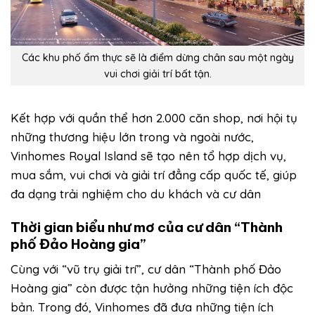
Các khu phố ẩm thực sẽ là điểm dừng chân sau một ngày
vui chơi giải trí bất tận.
Kết hợp với quần thể hơn 2.000 căn shop, nơi hội tụ
những thương hiệu lớn trong và ngoài nước,
Vinhomes Royal Island sẽ tạo nên tổ hợp dịch vụ,
mua sắm, vui chơi và giải trí đẳng cấp quốc tế, giúp
đa dạng trải nghiệm cho du khách và cư dân
Thời gian biểu như mơ của cư dân “Thành
phố Đảo Hoàng gia”
Cùng với “vũ trụ giải trí”, cư dân “Thành phố Đảo
Hoàng gia” còn được tận hưởng những tiện ích độc
bản. Trong đó, Vinhomes đã đưa những tiện ích