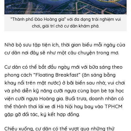
“Thành phố Đảo Hoàng gia” với đa dạng trải nghiệm vui
chơi, giải trí chờ cư dân khám phá.
Nhờ bộ sưu tập tiện ích, thời gian biểu mỗi ngày của
cư dân nơi đây sẽ như một câu chuyện trong mơ.
Cư dân có thể bắt đầu ngày mới với bữa sáng theo
phong cách “Floating Breakfast” (ăn sáng bằng
khay nổi trên mặt nước) ở bãi biển sau nhà; vui chơi
và phô diễn kỹ năng cưỡi ngựa cùng bạn bè tại học
viện cưỡi ngựa Hoàng gia. Buổi trưa, doanh nhân có
thể thảnh thơi lái xe đi Hà Nội hay bay vào TPHCM
gặp gỡ đối tác, ký kết hợp đồng.
Chiều xuống, cư dân có thể vượt qua những thử