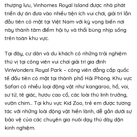
thượng lưu, Vinhomes Royal Island được nhà phát
triển dự án đưa vào nhiều tiện ích vui chơi, giải trí lần
đầu tiên có mặt tại Việt Nam với kỳ vọng biến nơi
này thành tâm điểm hội tụ và thổi bùng nhịp sống
trên toàn khu vực.
Tại đây, cư dân và du khách có những trải nghiệm
thú vị tại công viên vui chơi giải trí gia đình
VinWonders Royal Park – công viên đẳng cấp quốc
tế đầu tiên có mặt tại thành phố Hải Phòng. Khu vực
Safari có nhiều loại động vật như kangaroo, hổ, voi,
sư tử, tê giác, hươu cao cổ, các loài thú linh trưởng,
vườn chim… Tại khu vực Kid Zoo, trẻ em được tương
tác với những loài động vật hiền lành, dễ gần dưới sự
bảo vệ của các chuyên gia nuôi dạy thú dày dặn
kinh nghiệm.