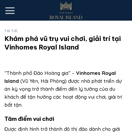
Skip
to
content
TIN TỨC
Khám phá vũ trụ vui chơi, giải trí tại
Vinhomes Royal Island
“Thành phố Đảo Hoàng gia” –
Vinhomes Royal
Island
(Vũ Yên, Hải Phòng) được nhà phát triển dự
án kỳ vọng trở thành điểm đến lý tưởng của du
khách để tận hưởng các hoạt động vui chơi, giải trí
bất tận.
Tâm điểm vui chơi
Được định hình trở thành đô thị đảo dành cho giới