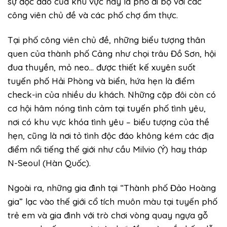
sự độc đáo của khu vực này là phố đi bộ với các
công viên chủ đề và các phố chợ ẩm thực.
Tại phố công viên chủ đề, những biểu tượng thân
quen của thành phố Cảng như chọi trâu Đồ Sơn, hội
đua thuyền, mỏ neo… được thiết kế xuyên suốt
tuyến phố Hải Phòng và biển, hứa hẹn là điểm
check-in của nhiều du khách. Những cặp đôi còn có
cơ hội hâm nóng tình cảm tại tuyến phố tình yêu,
nơi có khu vực khóa tình yêu – biểu tượng của thề
hẹn, cũng là nơi tỏ tình độc đáo không kém các địa
điểm nổi tiếng thế giới như cầu Milvio (Ý) hay tháp
N-Seoul (Hàn Quốc).
Ngoài ra, những gia đình tại “Thành phố Đảo Hoàng
gia” lạc vào thế giới cổ tích muôn màu tại tuyến phố
trẻ em và gia đình với trò chơi vòng quay ngựa gỗ