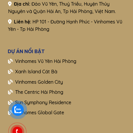
Địa chỉ:
Đảo Vũ Yên, Thuỷ Triều, Huyện Thủy
Nguyên và Quận Hải An, Tp Hải Phòng, Việt Nam.
Liên hệ:
HP 101 - Đường Hạnh Phúc - Vinhomes Vũ
Yên - Tp Hải Phòng
DỰ ÁN NỔI BẬT
Vinhomes Vũ Yên Hải Phòng
Xanh Island Cát Bà
Vinhomes Golden City
The Centric Hải Phòng
Sun Symphony Residence
Vinhomes Global Gate