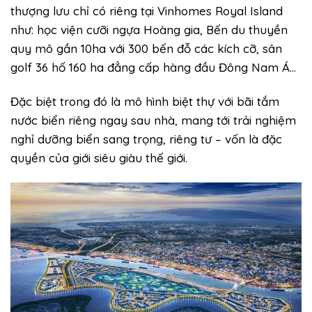
thượng lưu chỉ có riêng tại Vinhomes Royal Island
như: học viện cưỡi ngựa Hoàng gia, Bến du thuyền
quy mô gần 10ha với 300 bến đỗ các kích cỡ, sân
golf 36 hố 160 ha đẳng cấp hàng đầu Đông Nam Á…
Đặc biệt trong đó là mô hình biệt thự với bãi tắm
nước biển riêng ngay sau nhà, mang tới trải nghiệm
nghỉ dưỡng biển sang trọng, riêng tư – vốn là đặc
quyền của giới siêu giàu thế giới.