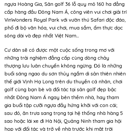
ngựa Hoàng Gia, Sân golf 36 lỗ quy mô 160 ha đẳng
cấp hàng đầu Đông Nam Á, công viên vui chơi giải trí
VinWonders Royal Park với vườn thú Safari độc đáo,
phố đi bộ văn hóa, vui chơi, mua sắm, ẩm thực dọc
sông dài và đẹp nhất Việt Nam…
Cư dân sẽ có được một cuộc sống trong mơ với
những trải nghiệm đẳng cấp cùng dòng chảy
thượng lưu luân chuyển không ngừng. Đó là những
buổi sáng ngao du sơn thủy ngắm di sản thiên nhiên
thế giới Vịnh Hạ Long trên du thuyền cá nhân, chơi
golf cùng bạn bè và đối tác tại sân golf đẹp bậc
nhất Đông Nam Á ngay bên thềm nhà, hay tham
gia buổi tập cưỡi ngựa đầy hứng khởi với con cái;
sau đó, ăn trưa sang trọng tại hệ thống nhà hàng 5
sao hoặc lái xe đi Hà Nội, Quảng Ninh tham gia hội
họp với đối tác và trở về nhà trước khi mặt trời