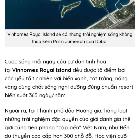
Vinhomes Royal Island sẽ có những trải nghiệm sống không
thua kém Palm Jumeirah của Dubai.
Cuộc sống mỗi ngày của cư dân tinh hoa
tại
Vinhomes Royal Island
đều được tô điểm bởi
các yếu tố tự nhiên với biển xanh, cát trắng, nắng
vàng cùng chất sống nghỉ dưỡng đúng chuẩn resort
biển suốt 365 ngày/năm.
Ngoài ra, tại Thành phố đảo Hoàng gia, hàng loạt
những trải nghiệm đặc quyền của giới danh gia thế
giới cũng tiên phong “cập bến” Việt Nam, như Bến
du thuyền cao cấp hơn 300 chỗ đỗ, Học viện cưỡi