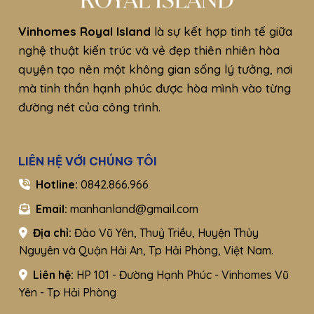
Vinhomes Royal Island
là sự kết hợp tinh tế giữa
nghệ thuật kiến trúc và vẻ đẹp thiên nhiên hòa
quyện tạo nên một không gian sống lý tưởng, nơi
mà tinh thần hạnh phúc được hòa mình vào từng
đường nét của công trình.
LIÊN HỆ VỚI CHÚNG TÔI
Hotline:
0842.866.966
Email:
manhanland@gmail.com
Địa chỉ:
Đảo Vũ Yên, Thuỷ Triều, Huyện Thủy
Nguyên và Quận Hải An, Tp Hải Phòng, Việt Nam.
Liên hệ:
HP 101 - Đường Hạnh Phúc - Vinhomes Vũ
Yên - Tp Hải Phòng