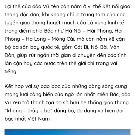
Lợi thế của đảo Vũ Yên còn nằm ở vị thế kết nối giao
thông độc đáo, khi không chỉ là trung tâm của các
tuyến giao thông huyết mạch của cả vùng kinh tế
trọng điểm phía Bắc như Hà Nội – Hải Phòng, Hải
Phòng – Hạ Long – Móng Cái, mà còn nằm kế cận
bộ ba sân bay quốc tế, gồm Cát Bi, Nội Bài, Vân
Đồn, giúp rút ngắn thời gian di chuyển đến các tỉnh
lân cận hay các nước trên thế giới chỉ trong vài
tiếng.
Kết hợp với sự bao bọc của những dòng sông cùng
mạng lưới cảng biển cửa ngõ lớn nhất miền Bắc, đảo
Vũ Yên trở thành tọa độ sở hữu hệ thống giao thông
“không – thủy – bộ” đồng bộ, đa dạng và hiện đại
bậc nhất Việt Nam.